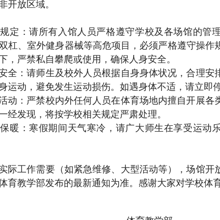
非开放区域。
理规定：请所有入馆人员严格遵守学校及各场馆的管
双杠、室外健身器械等高危项目，必须严格遵守操作
下，严禁私自攀爬或使用，确保人身安全。
安全：请师生及校外人员根据自身身体状况，合理安
身运动，避免发生运动损伤。如遇身体不适，请立即
活动：严禁校内外任何人员在体育场地内擅自开展各
一经发现，将按学校相关规定严肃处理。
寒保暖：寒假期间天气寒冷，请广大师生在享受运动
实际工作需要（如紧急维修、大型活动等），场馆开
体育教学部发布的最新通知为准。感谢大家对学校体