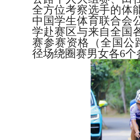
全方位考察选手的体
中国学生体育联合会
学赴赛区与来自全国
赛参赛资格（全国公
径场绕圈赛男女各
6
个